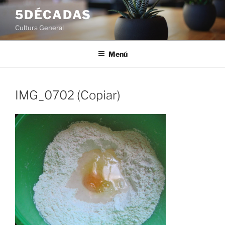
Saltar
5DÉCADAS
al
Cultura General
contenido
Menú
IMG_0702 (Copiar)