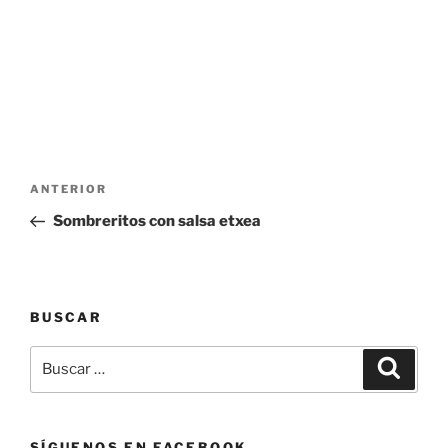
Navegación
Entrada
ANTERIOR
de
anterior:
Sombreritos con salsa etxea
entradas
BUSCAR
Buscar
Buscar
por:
SÍGUENOS EN FACEBOOK