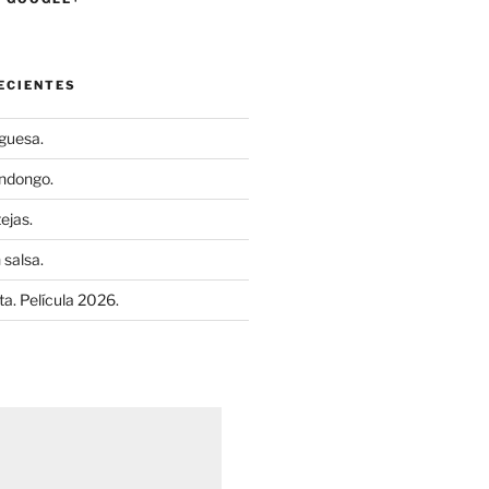
ECIENTES
uguesa.
ndongo.
ejas.
 salsa.
a. Película 2026.