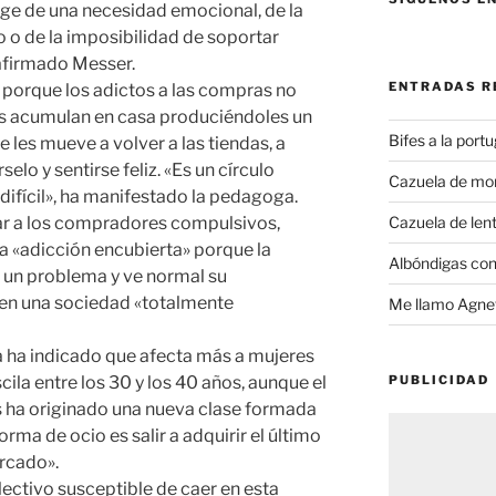
rge de una necesidad emocional, de la
o o de la imposibilidad de soportar
 afirmado Messer.
ENTRADAS R
 porque los adictos a las compras no
las acumulan en casa produciéndoles un
Bifes a la port
 les mueve a volver a las tiendas, a
elo y sentirse feliz. «Es un círculo
Cazuela de mo
ifícil», ha manifestado la pedagoga.
ar a los compradores compulsivos,
Cazuela de lent
a «adicción encubierta» porque la
Albóndigas con
 un problema y ve normal su
en una sociedad «totalmente
Me llamo Agnet
ga ha indicado que afecta más a mujeres
ila entre los 30 y los 40 años, aunque el
PUBLICIDAD
s ha originado una nueva clase formada
rma de ocio es salir a adquirir el último
rcado».
lectivo susceptible de caer en esta