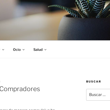
S
r
Ocio
Salud
BUSCAR
R
– Compradores
Buscar
por: