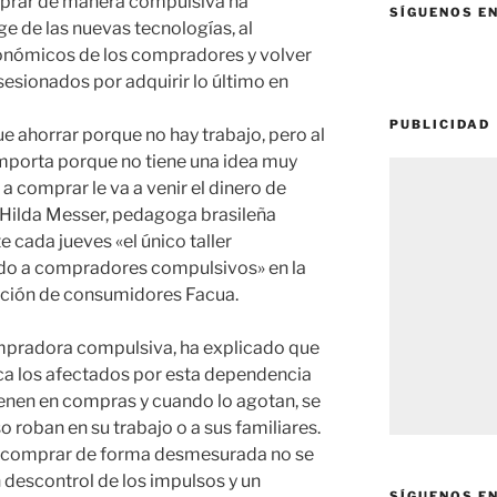
mprar de manera compulsiva ha
SÍGUENOS E
ge de las nuevas tecnologías, al
onómicos de los compradores y volver
esionados por adquirir lo último en
PUBLICIDAD
que ahorrar porque no hay trabajo, pero al
mporta porque no tiene una idea muy
a comprar le va a venir el dinero de
Hilda Messer, pedagoga brasileña
 cada jueves «el único taller
ado a compradores compulsivos» en la
ación de consumidores Facua.
ompradora compulsiva, ha explicado que
ca los afectados por esta dependencia
ienen en compras y cuando lo agotan, se
 roban en su trabajo o a sus familiares.
a comprar de forma desmesurada no se
 descontrol de los impulsos y un
SÍGUENOS E