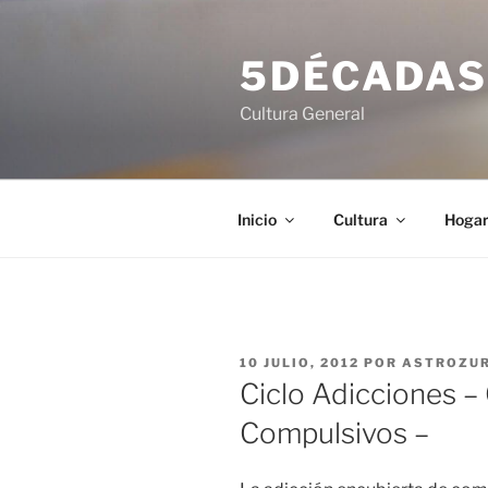
Saltar
al
5DÉCADA
contenido
Cultura General
Inicio
Cultura
Hoga
PUBLICADO
10 JULIO, 2012
POR
ASTROZU
EL
Ciclo Adicciones 
Compulsivos –