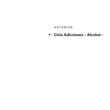
Navegación
Entrada
ANTERIOR
de
anterior:
Ciclo Adicciones – Alcohol –
entradas