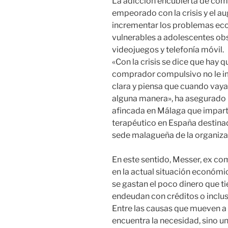
La adicción encubierta de co
empeorado con la crisis y el au
incrementar los problemas ec
vulnerables a adolescentes obs
videojuegos y telefonía móvil.
«Con la crisis se dice que hay 
comprador compulsivo no le i
clara y piensa que cuando vaya 
alguna manera», ha asegurado 
afincada en Málaga que imparte
terapéutico en España destin
sede malagueña de la organiz
En este sentido, Messer, ex c
en la actual situación económi
se gastan el poco dinero que t
endeudan con créditos o incluso
Entre las causas que mueven 
encuentra la necesidad, sino un