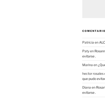
COMENTARIO
Patricia
en
AL
Paty
en
Rosann
evitarse .
Marina
en
¿Que
hector rosales
que pudo evitar
Diana
en
Rosan
evitarse .