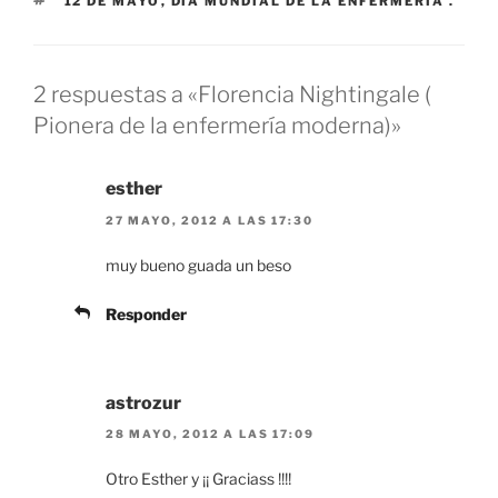
ETIQUETAS
12 DE MAYO
,
DÍA MUNDIAL DE LA ENFERMERÍA .
2 respuestas a «Florencia Nightingale (
Pionera de la enfermería moderna)»
esther
27 MAYO, 2012 A LAS 17:30
muy bueno guada un beso
Responder
astrozur
28 MAYO, 2012 A LAS 17:09
Otro Esther y ¡¡ Graciass !!!!