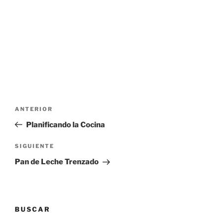
Navegación
Entrada
ANTERIOR
de
anterior:
Planificando la Cocina
entradas
Siguiente
SIGUIENTE
entrada
Pan de Leche Trenzado
BUSCAR