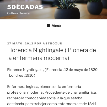
Saltar
5DÉCADAS
al
Cultura General
contenido
Menú
PUBLICADO
27 MAYO, 2012
POR
ASTROZUR
EL
Florencia Nightingale ( Pionera de
la enfermería moderna)
Florence Nightingale , ( Florencia , 12 de mayo de 1820
_Londres , 1910 )
Enfermera inglesa, pionera de la enfermería
profesional moderna . Procedente de una familia rica,
rechazó la cómoda vida social a la que estaba
destinada, para trabajar como enfermera desde 1844.