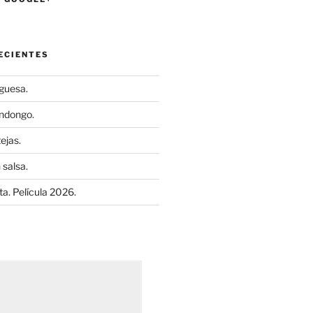
ECIENTES
uguesa.
ndongo.
ejas.
 salsa.
a. Película 2026.