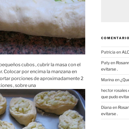
COMENTARIO
Patricia
en
AL
Paty
en
Rosann
 pequeños cubos , cubrir la masa con el
evitarse .
ar. Colocar por encima la manzana en
, cortar porciones de aproximadamente 2
Marina
en
¿Que
iones , sobre una
hector rosales
que pudo evitar
Diana
en
Rosan
evitarse .