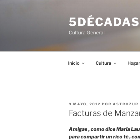
Saltar
al
5DÉCADA
contenido
Cultura General
Inicio
Cultura
Hoga
PUBLICADO
9 MAYO, 2012
POR
ASTROZUR
EL
Facturas de Manza
Amigas , como dice María Laur
para compartir un rico té , c