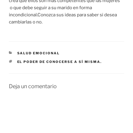
crea que ellos son más competentes que las mujeres
o que debe seguir a su marido en forma
incondicional.Conozca sus ideas para saber si desea
cambiarlas o no.
CATEGORÍAS
SALUD EMOCIONAL
ETIQUETAS
EL PODER DE CONOCERSE A SÍ MISMA.
Deja un comentario