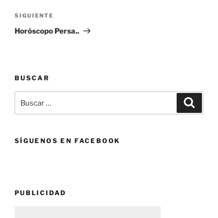
entradas
Siguiente
SIGUIENTE
entrada
Horóscopo Persa..
BUSCAR
Buscar
Buscar
por:
SÍGUENOS EN FACEBOOK
PUBLICIDAD