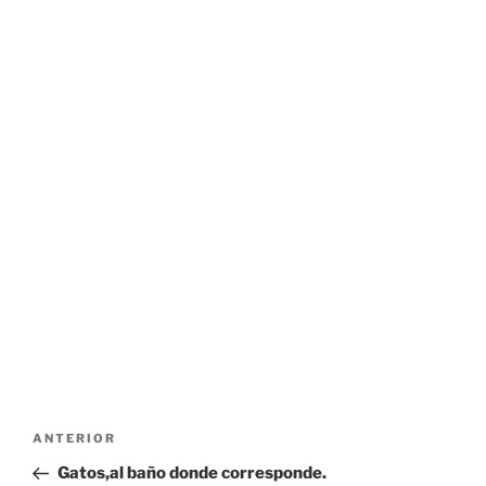
Navegación
Entrada
ANTERIOR
de
anterior:
Gatos,al baño donde corresponde.