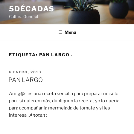
Saltar
5DÉCADAS
al
Cultura General
contenido
Menú
ETIQUETA:
PAN LARGO .
PUBLICADO
6 ENERO, 2013
EL
PAN LARGO
Amig@s es una receta sencilla para preparar un sólo
pan , si quieren más, dupliquen la receta , yo lo quería
para acompañar la mermelada de tomate y si les
interesa ,
Anoten :