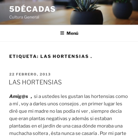
Saltar
5DÉCADAS
al
Cultura General
contenido
Menú
ETIQUETA:
LAS HORTENSIAS .
PUBLICADO
22 FEBRERO, 2013
EL
LAS HORTENSIAS
Amig@s ,
si a ustedes les gustan las hortensias como
a mí , voy a darles unos consejos , en primer lugar les
diré que mi madre no las podía ni ver , siempre decía
que eran plantas negativas y además si estaban
plantadas en el jardín de una casa dónde moraba una
muchacha soltera , ésta nunca se casaría . Por mi parte