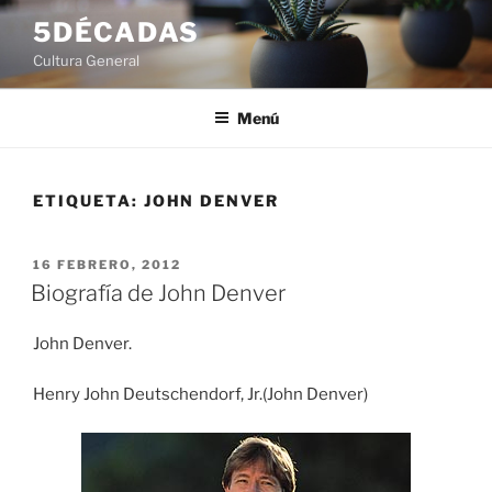
Saltar
5DÉCADAS
al
Cultura General
contenido
Menú
ETIQUETA:
JOHN DENVER
PUBLICADO
16 FEBRERO, 2012
EL
Biografía de John Denver
John Denver.
Henry John Deutschendorf, Jr.(John Denver)