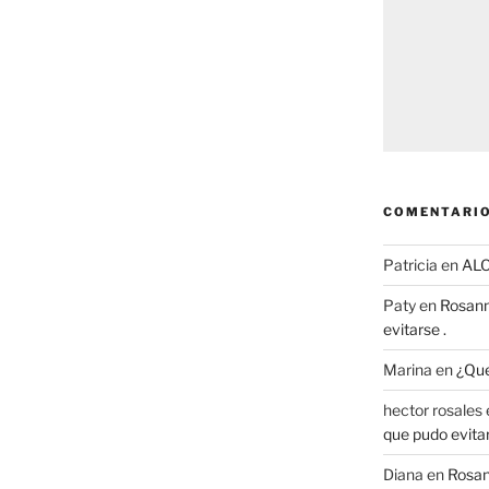
COMENTARIO
Patricia
en
AL
Paty
en
Rosann
evitarse .
Marina
en
¿Que
hector rosales
que pudo evitar
Diana
en
Rosan