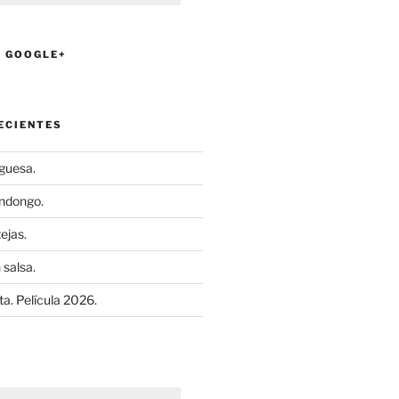
N GOOGLE+
ECIENTES
uguesa.
ndongo.
ejas.
 salsa.
a. Película 2026.