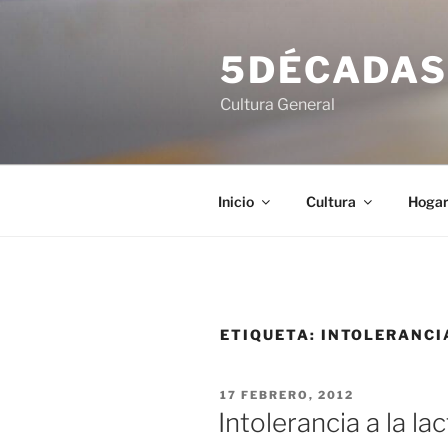
Saltar
al
5DÉCADA
contenido
Cultura General
Inicio
Cultura
Hoga
ETIQUETA:
INTOLERANCI
PUBLICADO
17 FEBRERO, 2012
EL
Intolerancia a la la