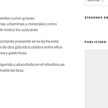
por:
rientes como grasas
SÍGUENOS E
eínas ,vitaminas y minerales como
én todos los azúcares
portante presente en la leche,este
PUBLICIDAD
 de dos glúcidos unidos entre ellos
sa y galactosa.
igerida y absorbida en el intestino,se
nada lactasa.
a