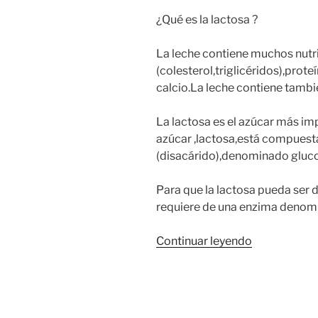
¿Qué es la lactosa ?
La leche contiene muchos nut
(colesterol,triglicéridos),prot
calcio.La leche contiene tambi
La lactosa es el azúcar más im
azúcar ,lactosa,está compuesta
(disacárido),denominado gluco
Para que la lactosa pueda ser d
requiere de una enzima denomi
«Intoleranci
Continuar leyendo
a
la
lactosa»