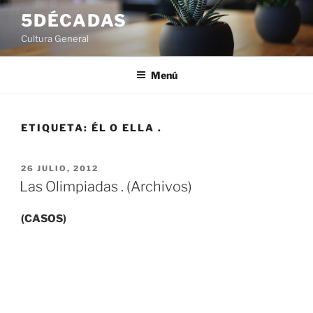
Saltar
5DÉCADAS
al
Cultura General
contenido
Menú
ETIQUETA:
ÉL O ELLA .
PUBLICADO
26 JULIO, 2012
EL
Las Olimpiadas . (Archivos)
(CASOS)