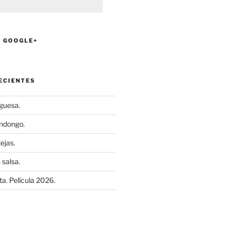
N GOOGLE+
ECIENTES
uguesa.
ndongo.
ejas.
 salsa.
a. Película 2026.