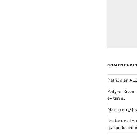
COMENTARIO
Patricia
en
AL
Paty
en
Rosann
evitarse .
Marina
en
¿Que
hector rosales
que pudo evitar