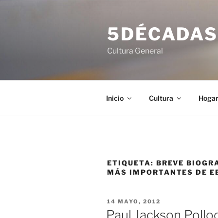
Saltar
al
5DÉCADA
contenido
Cultura General
Inicio
Cultura
Hoga
ETIQUETA:
BREVE BIOGR
MÁS IMPORTANTES DE EE
PUBLICADO
14 MAYO, 2012
EL
Paul Jackson Pollo