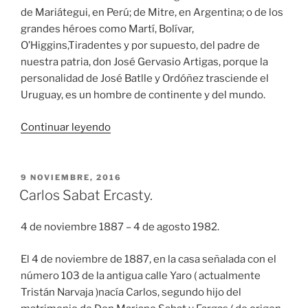
de Mariátegui, en Perú; de Mitre, en Argentina; o de los
grandes héroes como Martí, Bolívar,
O’Higgins,Tiradentes y por supuesto, del padre de
nuestra patria, don José Gervasio Artigas, porque la
personalidad de José Batlle y Ordóñez trasciende el
Uruguay, es un hombre de continente y del mundo.
«DON
Continuar leyendo
JOSÉ
BATLLE
Y
PUBLICADO
9 NOVIEMBRE, 2016
EL
ORDÓÑEZ.»
Carlos Sabat Ercasty.
4 de noviembre 1887 – 4 de agosto 1982.
El 4 de noviembre de 1887, en la casa señalada con el
número 103 de la antigua calle Yaro ( actualmente
Tristán Narvaja )nacía Carlos, segundo hijo del