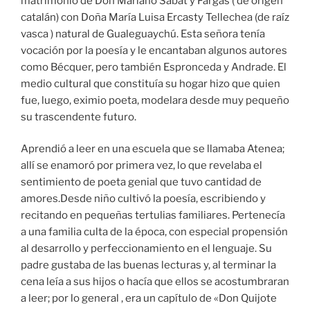
matrimonio de Don Mariano Sabat y Fargas ( de origen
catalán) con Doña María Luisa Ercasty Tellechea (de raíz
vasca ) natural de Gualeguaychú. Esta señora tenía
vocación por la poesía y le encantaban algunos autores
como Bécquer, pero también Espronceda y Andrade. El
medio cultural que constituía su hogar hizo que quien
fue, luego, eximio poeta, modelara desde muy pequeño
su trascendente futuro.
Aprendió a leer en una escuela que se llamaba Atenea;
allí se enamoró por primera vez, lo que revelaba el
sentimiento de poeta genial que tuvo cantidad de
amores.Desde niño cultivó la poesía, escribiendo y
recitando en pequeñas tertulias familiares. Pertenecía
a una familia culta de la época, con especial propensión
al desarrollo y perfeccionamiento en el lenguaje. Su
padre gustaba de las buenas lecturas y, al terminar la
cena leía a sus hijos o hacía que ellos se acostumbraran
a leer; por lo general , era un capítulo de «Don Quijote