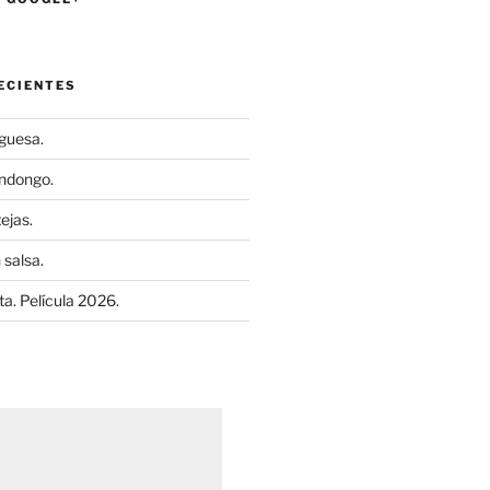
ECIENTES
uguesa.
ndongo.
ejas.
 salsa.
a. Película 2026.