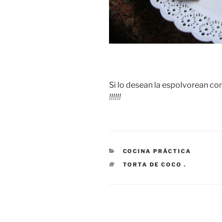
Si lo desean la espolvorean co
!!!!!!
CATEGORÍAS
COCINA PRÁCTICA
ETIQUETAS
TORTA DE COCO .