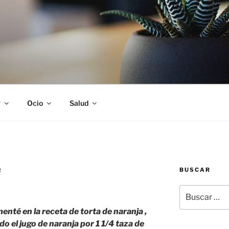
S
r
Ocio
Salud
BUSCAR
R
Buscar
por:
té en la receta de torta de naranja ,
o el jugo de naranja por 1 1/4 taza de