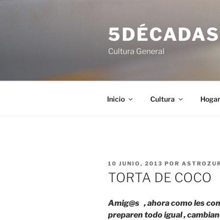
Saltar
al
5DÉCADA
contenido
Cultura General
Inicio
Cultura
Hoga
PUBLICADO
10 JUNIO, 2013
POR
ASTROZU
EL
TORTA DE COCO
Amig@s , ahora como les comen
preparen todo igual , cambiand