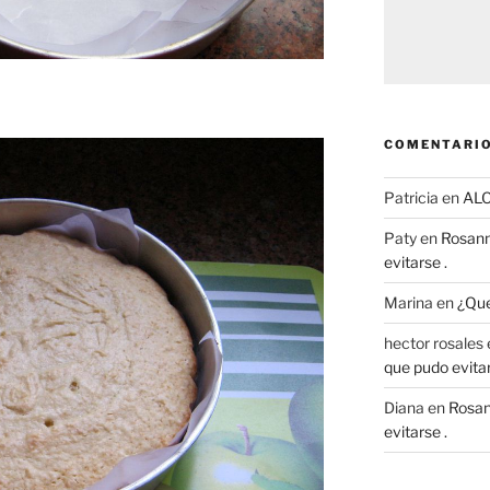
COMENTARIO
Patricia
en
AL
Paty
en
Rosann
evitarse .
Marina
en
¿Que
hector rosales
que pudo evitar
Diana
en
Rosan
evitarse .