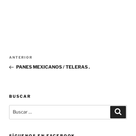
Navegación
Entrada
ANTERIOR
de
anterior:
PANES MEXICANOS / TELERAS .
entradas
BUSCAR
Buscar
Buscar
por:
SÍGUENOS EN FACEBOOK