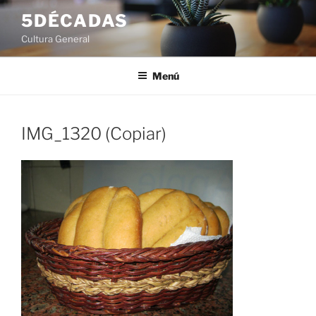
Saltar
5DÉCADAS
al
Cultura General
contenido
Menú
IMG_1320 (Copiar)