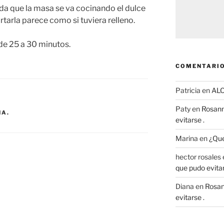
da que la masa se va cocinando el dulce
cortarla parece como si tuviera relleno.
e 25 a 30 minutos.
COMENTARIO
Patricia
en
AL
Paty
en
Rosann
NA.
evitarse .
Marina
en
¿Que
hector rosales
que pudo evitar
Diana
en
Rosan
evitarse .