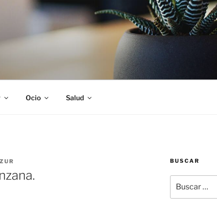
S
r
Ocio
Salud
BUSCAR
ZUR
nzana.
Buscar
por: