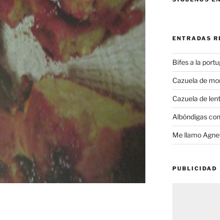
ENTRADAS R
Bifes a la port
Cazuela de mo
Cazuela de lent
Albóndigas con
Me llamo Agnet
PUBLICIDAD