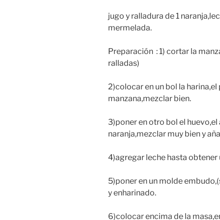
jugo y ralladura de 1 naranja,l
mermelada.
Preparación : 1) cortar la man
ralladas)
2)colocar en un bol la harina,el
manzana,mezclar bien.
3)poner en otro bol el huevo,el 
naranja,mezclar muy bien y añad
4)agregar leche hasta obtener 
5)poner en un molde embudo,(
y enharinado.
6)colocar encima de la masa,en