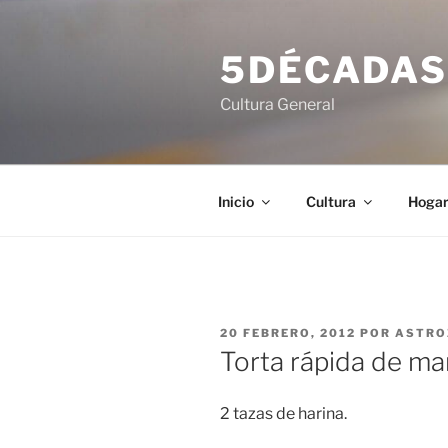
Saltar
al
5DÉCADA
contenido
Cultura General
Inicio
Cultura
Hoga
PUBLICADO
20 FEBRERO, 2012
POR
ASTRO
EL
Torta rápida de ma
2 tazas de harina.