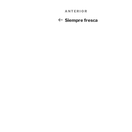
Navegación
Entrada
ANTERIOR
de
anterior:
Siempre fresca
entradas