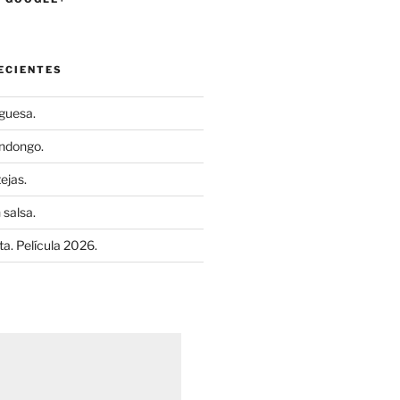
ECIENTES
uguesa.
ndongo.
ejas.
 salsa.
a. Película 2026.