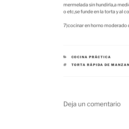
mermelada sin hundirla,a medi
o etc,se funde en la torta y al 
7)cocinar en horno moderado d
CATEGORÍAS
COCINA PRÁCTICA
ETIQUETAS
TORTA RÁPIDA DE MANZA
Deja un comentario