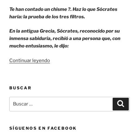
Te han contado un chisme ?. Haz lo que Sócrates
haría: la prueba de los tres filtros.
En la antigua Grecia, Sócrates, reconocido por su
inmensa sabiduría, recibió a una persona que, con
mucho entusiasmo, le dijo:
«Sócrates.
Continuar leyendo
Su
opinión
sobre
BUSCAR
el
chisme.»
Buscar
Buscar
por:
SÍGUENOS EN FACEBOOK