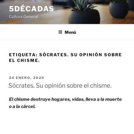
Saltar
5DÉCADAS
al
Cultura General
contenido
Menú
ETIQUETA:
SÓCRATES. SU OPINIÓN SOBRE
EL CHISME.
PUBLICADO
24 ENERO, 2025
EL
Sócrates. Su opinión sobre el chisme.
El chisme destruye hogares, vidas, lleva a la muerte
o a la cárcel.