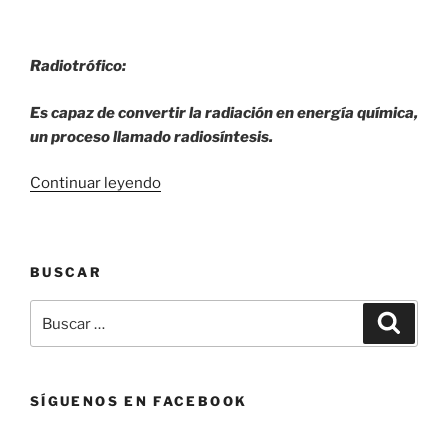
Radiotrófico:
Es capaz de convertir la radiación en energía química,
un proceso llamado radiosíntesis.
«Hongo
Continuar leyendo
encontrado
en
Chernóbil
BUSCAR
se
alimenta
Buscar
Buscar
de
por:
radiación.»
SÍGUENOS EN FACEBOOK