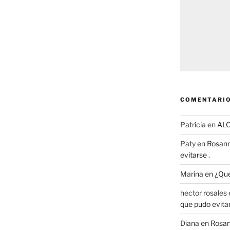
COMENTARIO
Patricia
en
AL
Paty
en
Rosann
evitarse .
Marina
en
¿Que
hector rosales
que pudo evitar
Diana
en
Rosan