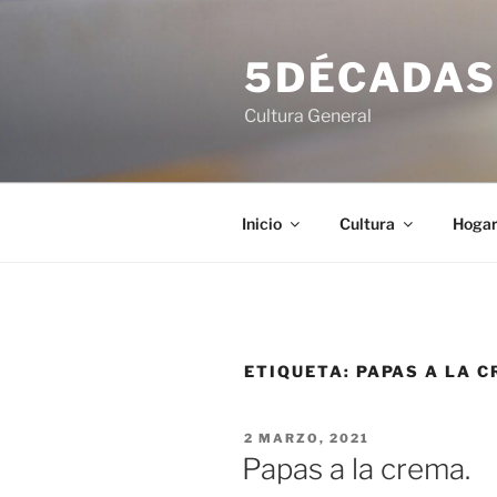
Saltar
al
5DÉCADA
contenido
Cultura General
Inicio
Cultura
Hoga
ETIQUETA:
PAPAS A LA C
PUBLICADO
2 MARZO, 2021
EL
Papas a la crema.