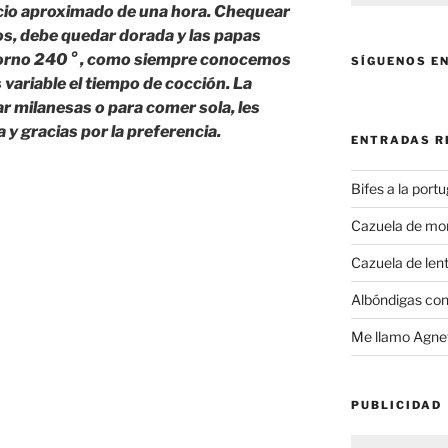
cio aproximado de una hora. Chequear
os, debe quedar dorada y las papas
horno 240 ° , como siempre conocemos
SÍGUENOS E
 variable el tiempo de cocción. La
r milanesas o para comer sola, les
 y gracias por la preferencia.
ENTRADAS R
Bifes a la port
Cazuela de mo
Cazuela de lent
Albóndigas con
Me llamo Agnet
PUBLICIDAD