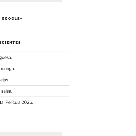
N GOOGLE+
ECIENTES
uguesa.
ndongo.
ejas.
 salsa.
a. Película 2026.