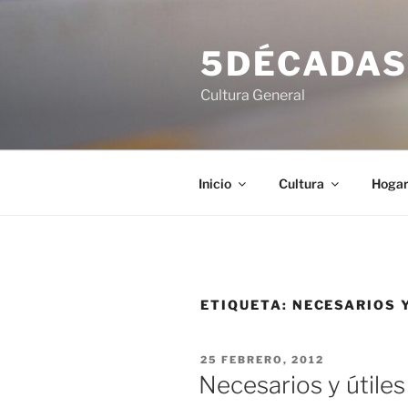
Saltar
al
5DÉCADA
contenido
Cultura General
Inicio
Cultura
Hoga
ETIQUETA:
NECESARIOS Y
PUBLICADO
25 FEBRERO, 2012
EL
Necesarios y útiles