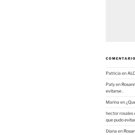
COMENTARIO
Patricia
en
AL
Paty
en
Rosann
evitarse .
Marina
en
¿Que
hector rosales
que pudo evitar
Diana
en
Rosan