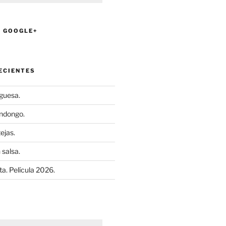
N GOOGLE+
ECIENTES
uguesa.
ndongo.
ejas.
 salsa.
a. Película 2026.