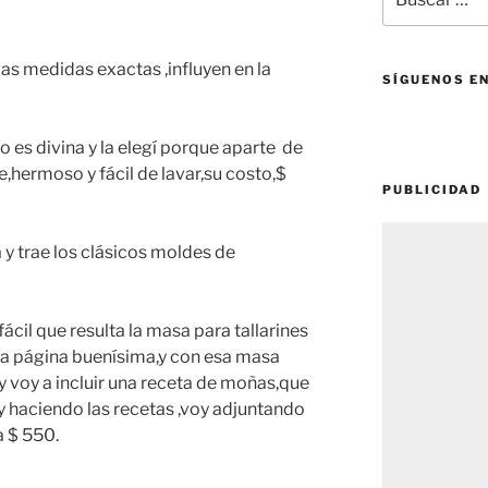
por:
as medidas exactas ,influyen en la
SÍGUENOS E
 es divina y la elegí porque aparte de
de,hermoso y fácil de lavar,su costo,$
PUBLICIDAD
y trae los clásicos moldes de
ácil que resulta la masa para tallarines
 la página buenísima,y con esa masa
y voy a incluir una receta de moñas,que
 haciendo las recetas ,voy adjuntando
a $ 550.