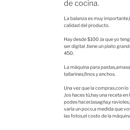
de cocina.
La balanza es muy importante,l
calidad del producto.
Hay desde $100 ,la que yo tengo
ser digital ,tiene un plato gran
450.
La máquina para pastas,amasa 
tallarines,finos y anchos.
Una vez que la compras,con lo f
,los haces tú,hay una receta en
podes hacer,lasagña,y ravioles,
varía un poco,a medida que voy
las fotos,el costo de la máquin