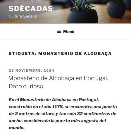
Saltar
5DÉCADAS
al
Cultura General
contenido
Menú
ETIQUETA:
MONASTERIO DE ALCOBAÇA
PUBLICADO
25 NOVIEMBRE, 2024
EL
Monasterio de Alcobaça en Portugal.
Dato curioso.
En el Monasterio de Alcobaça en Portugal,
construido en el año 1178, se encuentra una puerta
de 2 metros de altura y tan solo 32 centímetros de
ancho, considerada la puerta más angosta del
mundo.