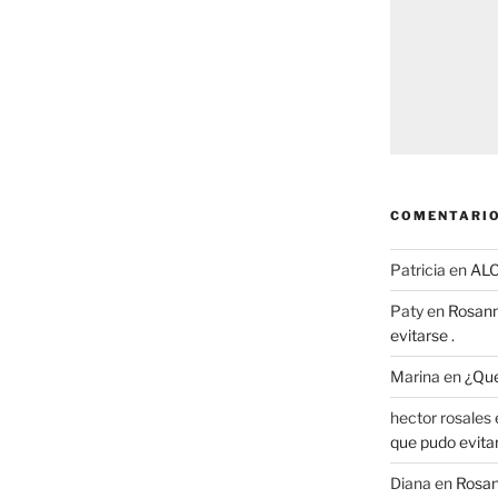
COMENTARIO
Patricia
en
AL
Paty
en
Rosann
evitarse .
Marina
en
¿Que
hector rosales
que pudo evitar
Diana
en
Rosan