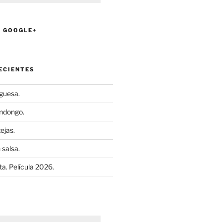
N GOOGLE+
ECIENTES
uguesa.
ndongo.
ejas.
 salsa.
a. Película 2026.