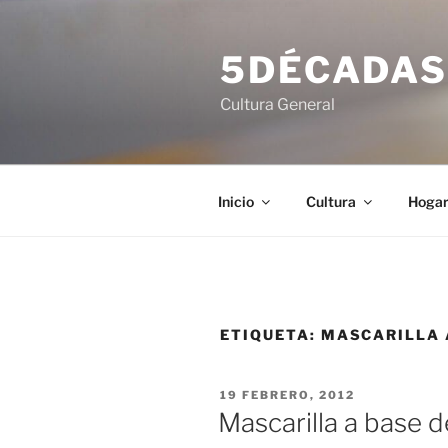
Saltar
al
5DÉCADA
contenido
Cultura General
Inicio
Cultura
Hoga
ETIQUETA:
MASCARILLA 
PUBLICADO
19 FEBRERO, 2012
EL
Mascarilla a base d