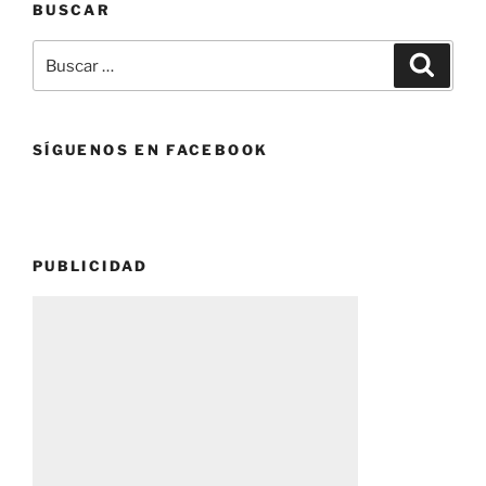
BUSCAR
Juegos
Olímpicos.»
Buscar
Buscar
por:
SÍGUENOS EN FACEBOOK
PUBLICIDAD