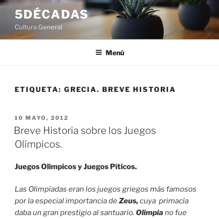
Saltar
5DÉCADAS
al
Cultura General
contenido
Menú
ETIQUETA:
GRECIA. BREVE HISTORIA
PUBLICADO
10 MAYO, 2012
EL
Breve Historia sobre los Juegos
Olímpicos.
Juegos Olímpicos y Juegos Píticos.
Las Olimpíadas eran los juegos griegos más famosos
por la especial importancia de
Zeus,
cuya primacía
daba un gran prestigio al santuario.
Olimpia
no fue