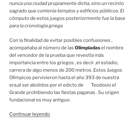
nunca una ciudad propiamente dicha, sino un recinto
sagrado que contenía templos y edificios públicos. El
cómputo de estos juegos posteriormente fue la base
para la cronología griega
Con la finalidad de evitar posibles confusiones ,
acompañaba al número de las
Olimpíadas
el nombre
del vencedor de la prueba que revestía más
importancia entre los griegos , es decir ,el estadio,
carrera de algo menos de 200 metros .Estos Juegos
Olímpicos pervivieron hasta el año 393 de nuestra
era,al ser abolidos por el edicto de Teodosio el
Grande prohibiendo las fiestas paganas . Su origen
fundacional es muy antiguo.
«Breve
Continuar leyendo
Historia
sobre
los