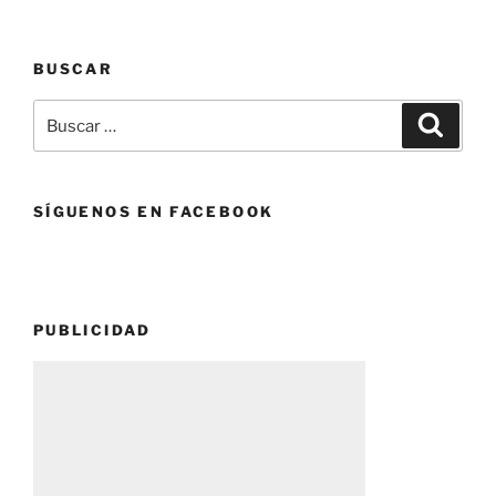
EL
PAN
BUSCAR
,
FORMAS
Buscar
Buscar
,
por:
AROMAS
,
TRADICIÓN
SÍGUENOS EN FACEBOOK
.»
PUBLICIDAD