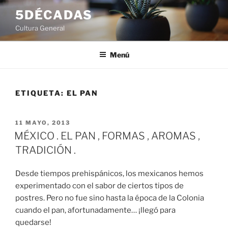
Saltar
5DÉCADAS
al
Cultura General
contenido
Menú
ETIQUETA:
EL PAN
PUBLICADO
11 MAYO, 2013
EL
MÉXICO . EL PAN , FORMAS , AROMAS ,
TRADICIÓN .
Desde tiempos prehispánicos, los mexicanos hemos
experimentado con el sabor de ciertos tipos de
postres. Pero no fue sino hasta la época de la Colonia
cuando el pan, afortunadamente… ¡llegó para
quedarse!