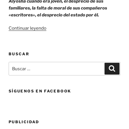
Alyosha cuando era joven, el desprecio de sus
familiares, la falta de moral de sus compañeros
«escritores», el desprecio del estado por él.
«Dostoievski.
Continuar leyendo
Breve
sinopsis
de
BUSCAR
su
vida.»
Buscar
Buscar
por:
SÍGUENOS EN FACEBOOK
PUBLICIDAD