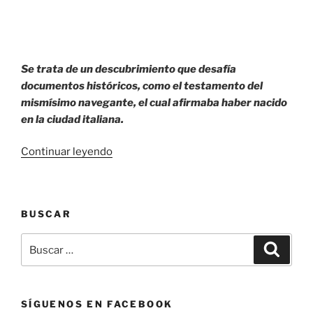
Se trata de un descubrimiento que desafía
documentos históricos, como el testamento del
mismísimo navegante, el cual afirmaba haber nacido
en la ciudad italiana.
«Cristóbal
Continuar leyendo
Colón.
Un
estudio
BUSCAR
genético
y
Buscar
Buscar
su
por:
verdadero
origen.»
SÍGUENOS EN FACEBOOK