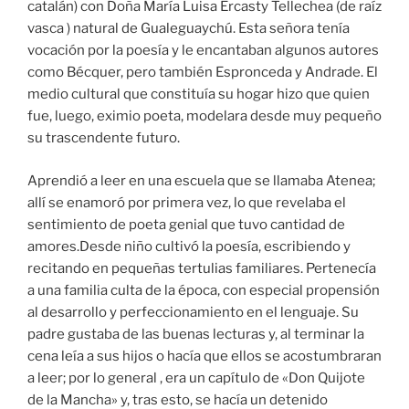
catalán) con Doña María Luisa Ercasty Tellechea (de raíz
vasca ) natural de Gualeguaychú. Esta señora tenía
vocación por la poesía y le encantaban algunos autores
como Bécquer, pero también Espronceda y Andrade. El
medio cultural que constituía su hogar hizo que quien
fue, luego, eximio poeta, modelara desde muy pequeño
su trascendente futuro.
Aprendió a leer en una escuela que se llamaba Atenea;
allí se enamoró por primera vez, lo que revelaba el
sentimiento de poeta genial que tuvo cantidad de
amores.Desde niño cultivó la poesía, escribiendo y
recitando en pequeñas tertulias familiares. Pertenecía
a una familia culta de la época, con especial propensión
al desarrollo y perfeccionamiento en el lenguaje. Su
padre gustaba de las buenas lecturas y, al terminar la
cena leía a sus hijos o hacía que ellos se acostumbraran
a leer; por lo general , era un capítulo de «Don Quijote
de la Mancha» y, tras esto, se hacía un detenido