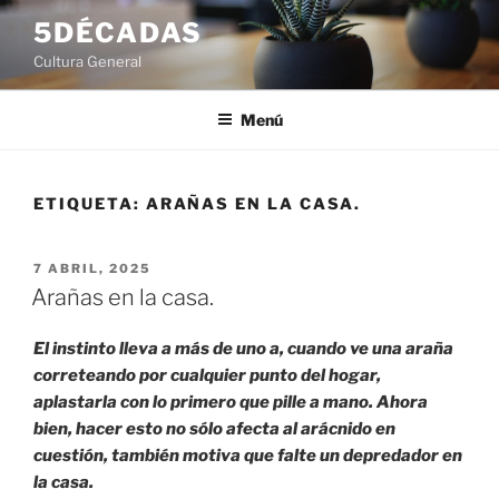
Saltar
5DÉCADAS
al
Cultura General
contenido
Menú
ETIQUETA:
ARAÑAS EN LA CASA.
PUBLICADO
7 ABRIL, 2025
EL
Arañas en la casa.
El instinto lleva a más de uno a, cuando ve una araña
correteando por cualquier punto del hogar,
aplastarla con lo primero que pille a mano. Ahora
bien, hacer esto no sólo afecta al arácnido en
cuestión, también motiva que falte un depredador en
la casa.