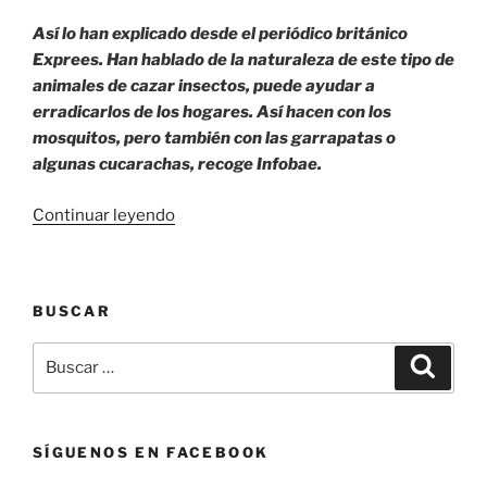
Así lo han explicado desde el periódico británico
Exprees. Han hablado de la naturaleza de este tipo de
animales de cazar insectos,
puede ayudar a
erradicarlos de los hogares. Así hacen con los
mosquitos, pero también con las garrapatas o
algunas cucarachas, recoge Infobae.
«Arañas
Continuar leyendo
en
la
casa.»
BUSCAR
Buscar
Buscar
por:
SÍGUENOS EN FACEBOOK