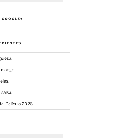
N GOOGLE+
ECIENTES
uguesa.
ndongo.
ejas.
 salsa.
a. Película 2026.