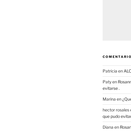
COMENTARIO
Patricia
en
AL
Paty
en
Rosann
evitarse .
Marina
en
¿Que
hector rosales
que pudo evitar
Diana
en
Rosan