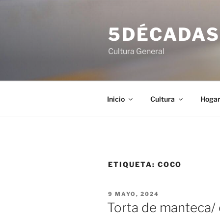
Saltar
al
5DÉCADA
contenido
Cultura General
Inicio
Cultura
Hoga
ETIQUETA:
COCO
PUBLICADO
9 MAYO, 2024
EL
Torta de manteca/ 