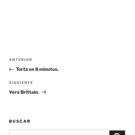
Navegación
Entrada
ANTERIOR
de
anterior:
Torta en 8 minutos.
entradas
Siguiente
SIGUIENTE
entrada
Vera Brittain.
BUSCAR
Buscar
Buscar