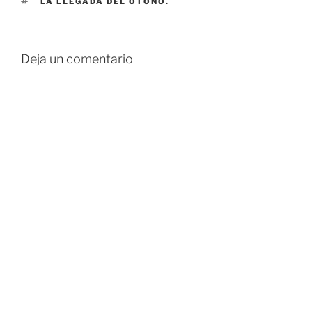
ETIQUETAS
LA LLEGADA DEL OTOÑO.
Deja un comentario