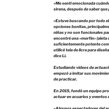
«Me sentí emocionada cuándo 
sirena, después de saber que 
«Estuve buscando por todo el
opciones bonitas, principalm
niñas y no son funcionales pa
encontré una «merfín» (aleta 
suficientemente potente com
utilicé tela de licra para dise
dice Li.
Estudiando videos de actuacio
empezó a imitar sus movimien
de practicar.
En 2015, fundó un equipo pro
actuar en acuarios y eventos 
«Algunos espectadores del ac