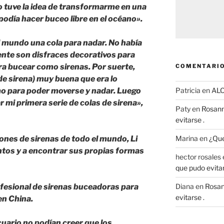
tuve la idea de transformarme en una
podía hacer buceo libre en el océano».
 mundo una cola para nadar. No había
ente son disfraces decorativos para
ra bucear como sirenas. Por suerte,
COMENTARIO
de sirena) muy buena que era lo
o para poder moverse y nadar. Luego
Patricia
en
AL
ñar mi primera serie de colas de sirena»,
Paty
en
Rosann
evitarse .
nes de sirenas de todo el mundo, Li
Marina
en
¿Que
tos y a encontrar sus propias formas
hector rosales
que pudo evitar
fesional de sirenas buceadoras para
Diana
en
Rosan
evitarse .
en China.
uario no podían creer que los