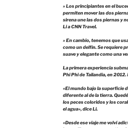
» Los principiantes en el buce
permiten mover las dos pierna
sirena une las dos piernas y 
Li a CNN Travel.
» En cambio, tenemos que usar
como un delfín. Se requiere p
suave y elegante como una ve
La primera experiencia submari
Phi Phi de Tailandia, en 201
«El mundo bajo la superficie
diferente al de la tierra. Qu
los peces coloridos y los cora
el agua», dice Li.
«Desde ese viaje me volví adic