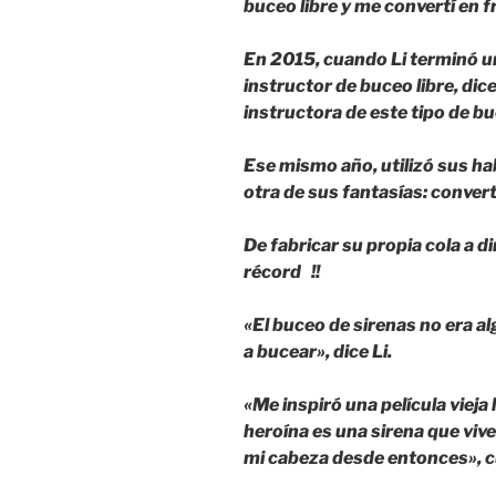
buceo libre y me convertí en f
En 2015, cuando Li terminó un
instructor de buceo libre, dic
instructora de este tipo de b
Ese mismo año, utilizó sus ha
otra de sus fantasías: convert
De fabricar su propia cola a d
récord !!
«El buceo de sirenas no era a
a bucear», dice Li.
«Me inspiró una película vieja 
heroína es una sirena que viv
mi cabeza desde entonces», c