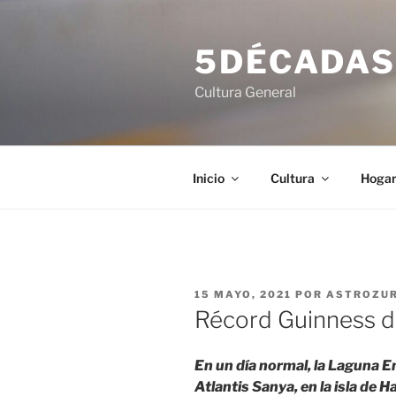
Saltar
al
5DÉCADA
contenido
Cultura General
Inicio
Cultura
Hoga
PUBLICADO
15 MAYO, 2021
POR
ASTROZU
EL
Récord Guinness de
En un día normal, la Laguna 
Atlantis Sanya, en la isla de 