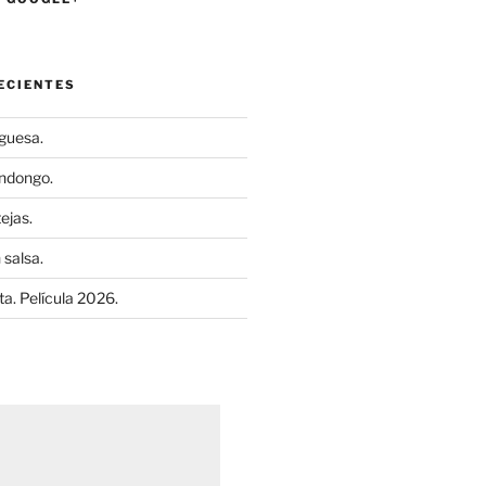
ECIENTES
uguesa.
ndongo.
ejas.
 salsa.
a. Película 2026.