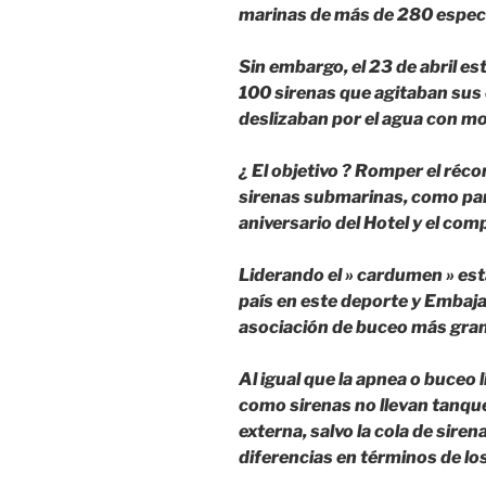
marinas de más de 280 espec
Sin embargo, el 23 de abril es
100 sirenas que agitaban sus 
deslizaban por el agua con m
¿ El objetivo ? Romper el réc
sirenas submarinas, como part
aniversario del Hotel y el comp
Liderando el » cardumen » est
país en este deporte y Embajad
asociación de buceo más gra
Al igual que la apnea o buceo l
como sirenas no llevan tanque
externa, salvo la cola de siren
diferencias en términos de l