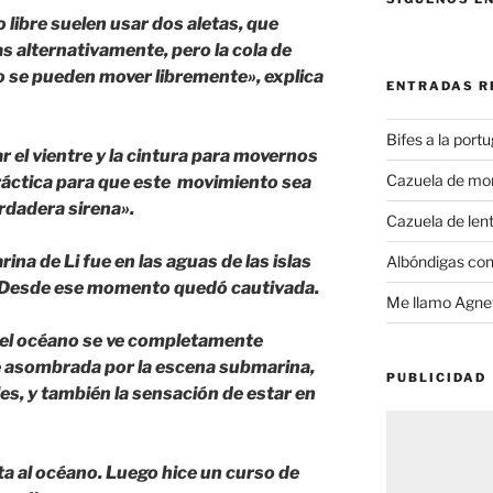
o libre suelen usar dos aletas, que
s alternativamente, pero la cola de
no se pueden mover libremente», explica
ENTRADAS R
Bifes a la port
 el vientre y la cintura para movernos
Cazuela de mo
ráctica para que este movimiento sea
rdadera sirena».
Cazuela de lent
na de Li fue en las aguas de las islas
Albóndigas con
2. Desde ese momento quedó cautivada.
Me llamo Agnet
 del océano se ve completamente
edé asombrada por la escena submarina,
PUBLICIDAD
les, y también la sensación de estar en
ta al océano. Luego hice un curso de