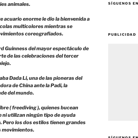
ies animales.
SÍGUENOS E
te acuario enorme le dio la bienvenida a
colas multicolores mientras se
ovimientos coreografiados.
PUBLICIDAD
ord Guinness del mayor espectáculo de
e de las celebraciones del tercer
lejo.
aba Dada Li, una de las pioneras del
ora de China ante la Padi, la
nde del mundo.
ibre ( freediving ), quienes bucean
 ni utilizan ningún tipo de ayuda
a. Pero los dos estilos tienen grandes
os movimientos.
SÍGUENOS E