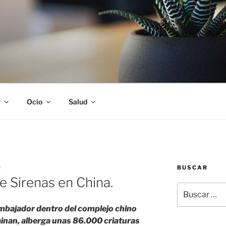
S
r
Ocio
Salud
BUSCAR
R
 Sirenas en China.
Buscar
por:
Embajador dentro del complejo chino
Hainan, alberga unas 86.000 criaturas