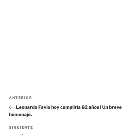
Navegación
Entrada
ANTERIOR
de
anterior:
Leonardo Favio hoy cumpliría 82 años ! Un breve
entradas
homenaje.
Siguiente
SIGUIENTE