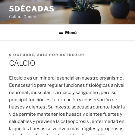
Saltar
5DÉCADAS
al
Cultura General
contenido
Menú
PUBLICADO
9 OCTUBRE, 2012
POR
ASTROZUR
EL
CALCIO
El calcio es un mineral esencial en nuestro organismo .
Es necesario para regular funciones fisiológicas a nivel
neuronal , muscular , cardíaco y sanguíneo , pero su
principal función es la formación y conservación de
huesos y dientes . Su ingesta adecuada durante toda la
vida permite mantener los huesos y dientes fuertes y
saludables y previene la osteoporosis , enfermedad en
la que los huesos se vuelven más frágiles y propensos