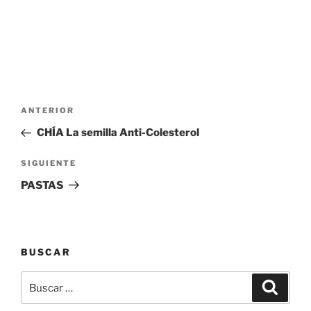
Navegación
Entrada
ANTERIOR
de
anterior:
CHÍA La semilla Anti-Colesterol
entradas
Siguiente
SIGUIENTE
entrada
PASTAS
BUSCAR
Buscar
Buscar
por: