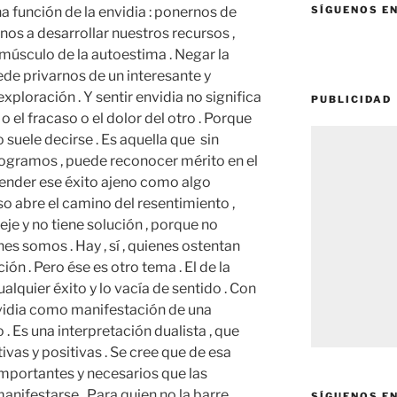
a función de la envidia : ponernos de
SÍGUENOS E
nos a desarrollar nuestros recursos ,
e músculo de la autoestima . Negar la
de privarnos de un interesante y
ploración . Y sentir envidia no significa
PUBLICIDAD
 el fracaso o el dolor del otro . Porque
 suele decirse . Es aquella que sin
 logramos , puede reconocer mérito en el
ntender ese éxito ajeno como algo
Eso abre el camino del resentimiento ,
eje y no tiene solución , porque no
nes somos . Hay , sí , quienes ostentan
ión . Pero ése es otro tema . El de la
lquier éxito y lo vacía de sentido . Con
nvidia como manifestación de una
. Es una interpretación dualista , que
ivas y positivas . Se cree que de esa
mportantes y necesarios que las
anifestarse . Para quien no la barre
SÍGUENOS E