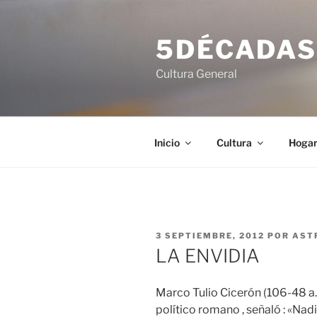
Saltar
al
5DÉCADA
contenido
Cultura General
Inicio
Cultura
Hoga
PUBLICADO
3 SEPTIEMBRE, 2012
POR
AST
EL
LA ENVIDIA
Marco Tulio Cicerón (106-48 a. C
político romano , señaló : «Nadi