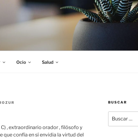
S
r
Ocio
Salud
BUSCAR
ROZUR
Buscar
por:
) , extraordinario orador , filósofo y
e que confía en sí envidia la virtud del