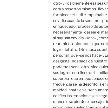
otro» . Posiblemente ésa sea un
cara a nosotros mismos , llevar
fortalecer el sutil e impalpabl
envidia cuando la sentimos pue
enriquecedor proceso de autoex
necesariamente , desear el mal o
sí hay una envidia «sana» , como
reprimir el dolor por lo que no
logro del otro. Otra cosa es e
personal , que «se nos hace» . 
desgasta , nos saca de nuestro 
podemos ser el otro , sino quie
sus logros con fines de humillac
soberbia , que empequeñece cua
frecuencia se ha descrito la e
maldad innata en el ser humano 
califica las emociones en negat
manera , se pierden mensajes i
emociones suelen traernos al m