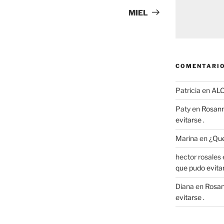
entrada
MIEL
COMENTARIO
Patricia
en
AL
Paty
en
Rosann
evitarse .
Marina
en
¿Que
hector rosales
que pudo evitar
Diana
en
Rosan
evitarse .