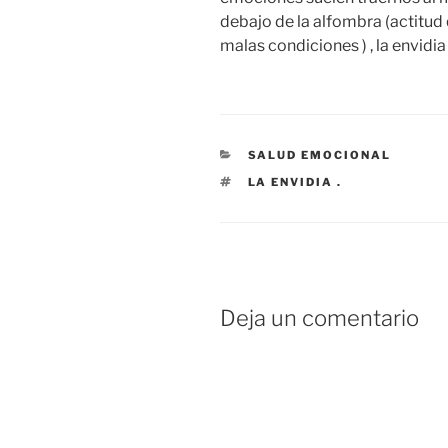
debajo de la alfombra (actitud q
malas condiciones ) , la envidi
CATEGORÍAS
SALUD EMOCIONAL
ETIQUETAS
LA ENVIDIA .
Deja un comentario