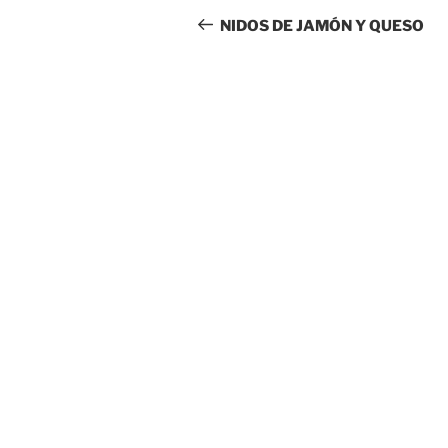
de
anterior:
NIDOS DE JAMÓN Y QUESO
entradas