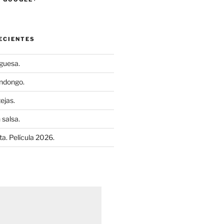
ECIENTES
uguesa.
ndongo.
ejas.
 salsa.
a. Película 2026.