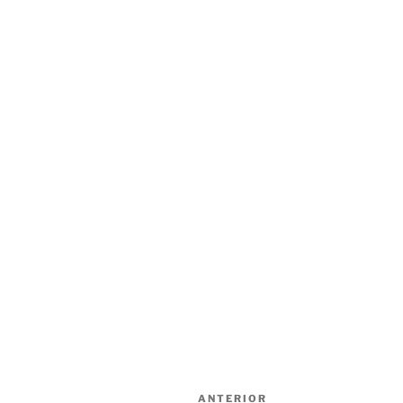
Navegación
Entrada
ANTERIOR