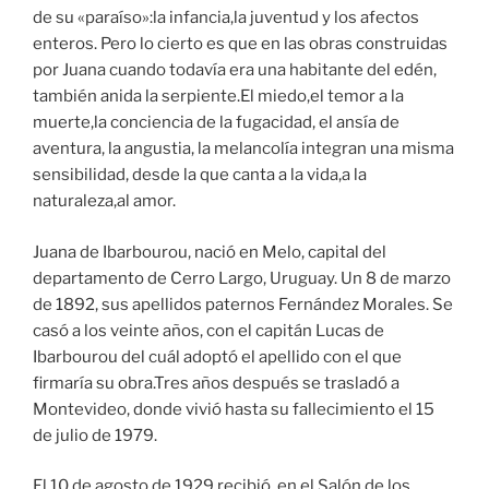
de su «paraíso»:la infancia,la juventud y los afectos
enteros. Pero lo cierto es que en las obras construidas
por Juana cuando todavía era una habitante del edén,
también anida la serpiente.El miedo,el temor a la
muerte,la conciencia de la fugacidad, el ansía de
aventura, la angustia, la melancolía integran una misma
sensibilidad, desde la que canta a la vida,a la
naturaleza,al amor.
Juana de Ibarbourou, nació en Melo, capital del
departamento de Cerro Largo, Uruguay. Un 8 de marzo
de 1892, sus apellidos paternos Fernández Morales. Se
casó a los veinte años, con el capitán Lucas de
Ibarbourou del cuál adoptó el apellido con el que
firmaría su obra.Tres años después se trasladó a
Montevideo, donde vivió hasta su fallecimiento el 15
de julio de 1979.
El 10 de agosto de 1929 recibió, en el Salón de los