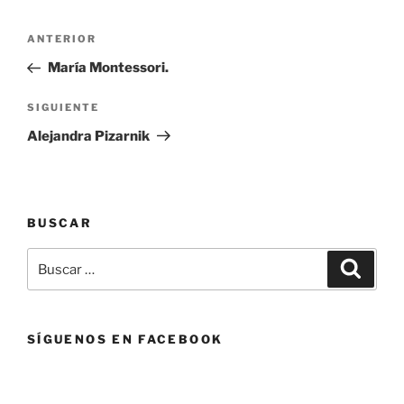
Navegación
Entrada
ANTERIOR
de
anterior:
María Montessori.
entradas
Siguiente
SIGUIENTE
entrada
Alejandra Pizarnik
BUSCAR
Buscar
Buscar
por:
SÍGUENOS EN FACEBOOK